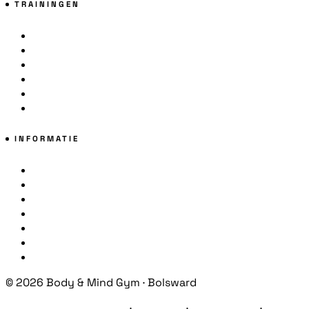
TRAININGEN
(Kick)boksen
Ladies Only
Jeugd
55+ Training
Parkinson Boksen
G-Boksen
INFORMATIE
Lesrooster
Gratis Proefdag
Lid Worden
Sportschool Makkum
Sportschool Workum
Over ons
Contact
© 2026 Body & Mind Gym · Bolsward
Algemene Voorwaarden
·
Huisregels
·
Privacybeleid
·