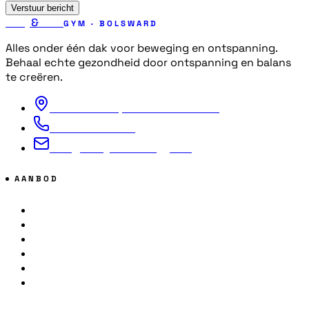
Verstuur bericht
Body
&
Mind
GYM · BOLSWARD
Alles onder één dak voor beweging en ontspanning.
Behaal echte gezondheid door ontspanning en balans
te creëren.
De Marne 112, 8701 MC Bolsward
+31 6 57609852
info@bodyandmindgym.nl
AANBOD
24/7 Fitness
Hoogtetraining
Koude Training
Ademsessie
Yoga
Sauna