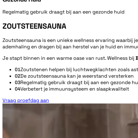
Regelmatig gebruik draagt bij aan een gezonde huid
ZOUTSTEENSAUNA
Zoutsteensauna is een unieke wellness ervaring waarbij j
ademhaling en dragen bij aan herstel van je huid en imm
Je stapt binnen in een warme oase van rust. Wellness bij
Zoutstenen helpen bij luchtwegklachten zoals as
01
De zoutsteensauna kan je weerstand versterken
02
Regelmatig gebruik draagt bij aan een gezonde hu
03
Verbetert je immuunsysteem en slaapkwaliteit
04
Vraag proefdag aan