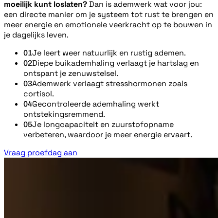
moeilijk kunt loslaten?
Dan is ademwerk wat voor jou:
een directe manier om je systeem tot rust te brengen en
meer energie en emotionele veerkracht op te bouwen in
je dagelijks leven.
Je leert weer natuurlijk en rustig ademen.
01
Diepe buikademhaling verlaagt je hartslag en
02
ontspant je zenuwstelsel.
Ademwerk verlaagt stresshormonen zoals
03
cortisol.
Gecontroleerde ademhaling werkt
04
ontstekingsremmend.
Je longcapaciteit en zuurstofopname
05
verbeteren, waardoor je meer energie ervaart.
Vraag proefdag aan