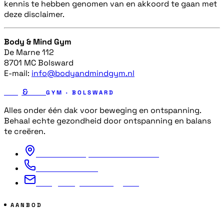
kennis te hebben genomen van en akkoord te gaan met
deze disclaimer.
Body & Mind Gym
De Marne 112
8701 MC Bolsward
E-mail:
info@bodyandmindgym.nl
Body
&
Mind
GYM · BOLSWARD
Alles onder één dak voor beweging en ontspanning.
Behaal echte gezondheid door ontspanning en balans
te creëren.
De Marne 112, 8701 MC Bolsward
+31 6 57609852
info@bodyandmindgym.nl
AANBOD