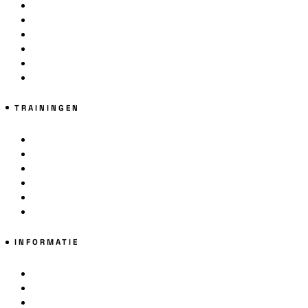
24/7 Fitness
Hoogtetraining
Koude Training
Ademsessie
Yoga
Sauna
TRAININGEN
(Kick)boksen
Ladies Only
Jeugd
55+ Training
Parkinson Boksen
G-Boksen
INFORMATIE
Lesrooster
Gratis Proefdag
Lid Worden