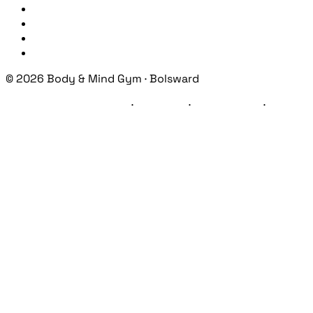
Sportschool Makkum
Sportschool Workum
Over ons
Contact
© 2026 Body & Mind Gym · Bolsward
Algemene Voorwaarden
·
Huisregels
·
Privacybeleid
·
Disclaimer